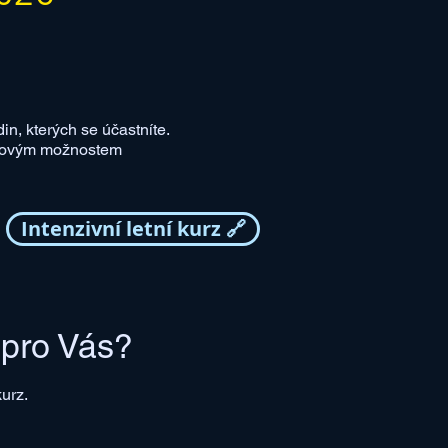
in, kterých se účastníte.
časovým možnostem
Intenzivní letní kurz 🔗
ý pro Vás?
urz.