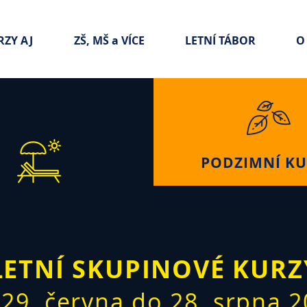
RZY AJ
ZŠ, MŠ a VÍCE
LETNÍ TÁBOR
O
PODZIMNÍ KU
LETNÍ SKUPINOVÉ KURZ
 29. června do 28. srpna 