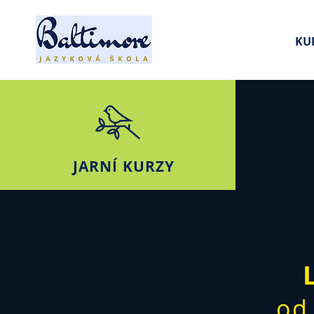
KU
JARNÍ KURZY
od