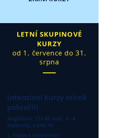
LETNÍ SKUPINOVÉ
KURZY
od 1. července do 31.
srpna
Intenzivní kurzy mírně
pokročilí
Angličtina, 27x 60 min., 4 - 8
studentů, 5 940,-Kč
1. Údaje o studentovi