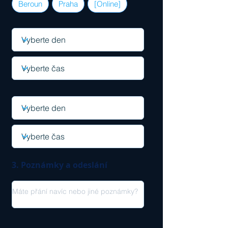
Beroun
Praha
[Online]
3. Poznámky a odeslání