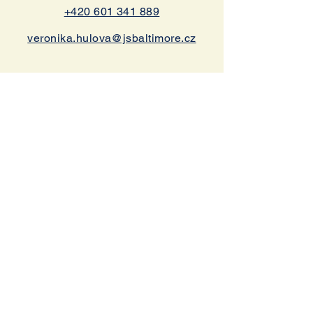
+420 601 341 889
veronika.hulova@jsbaltimore.cz
BEROUN
Husovo náměstí 38/25
Beroun 266 01
Navigace