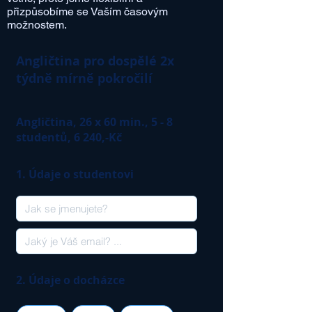
přizpůsobíme se Vaším časovým
možnostem.
Angličtina pro dospělé 2x
týdně mírně pokročilí
Angličtina, 26 x 60 min., 5 - 8
studentů, 6 240,-Kč
1. Údaje o studentovi
2. Údaje o docházce