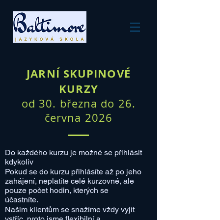
JARNÍ SKUPINOVÉ
KURZY
od 3
0. března do
26.
června 2026
​Do každého kurzu je možné se přihlásit
kdykoliv
Pokud se do kurzu přihlásíte až po jeho
zahájení, neplatíte celé kurzovné, ale
pouze počet hodin, kterých se
účastníte.
Našim klientům se snažíme vždy vyjít
vstříc, proto jsme flexibilní a