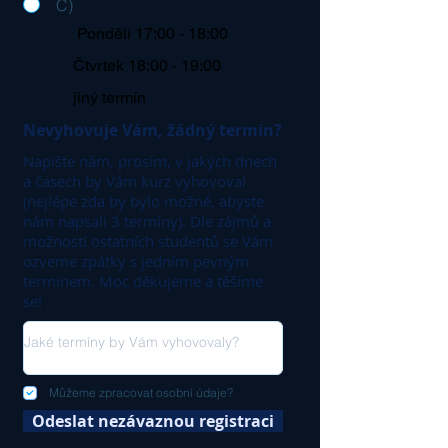
C)
Pondělí 17:00 - 18:00
Čtvrtek 18:00 - 19:00
jiný termín
Nevyhovuje Vám, žádný termín?
Napište nám, prosím, v jakých dnech
a časech by Vám kurz vyhovoval
(nejlépe zda by bylo možné, abyste
nám napsali 3 termíny). Dle zájmů a
možností ostatních studentů se Vám
ozveme zpátky s jedním pevným
termínem. Moc děkujeme a těšíme
se!
Můžeme zpracovat osobní údaje?
Odeslat nezávaznou registraci