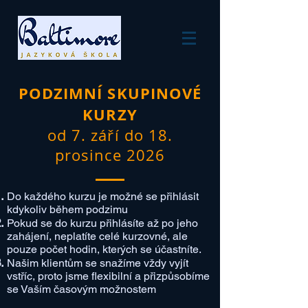
PODZIMNÍ SKUPINOVÉ
KURZY
od
7. září do 18.
prosince 2026
​Do každého kurzu je možné se přihlásit
kdykoliv během podzimu
Pokud se do kurzu přihlásíte až po jeho
zahájení, neplatíte celé kurzovné, ale
pouze počet hodin, kterých se účastníte.
Našim klientům se snažíme vždy vyjít
vstříc, proto jsme flexibilní a přizpůsobíme
se Vaším časovým možnostem