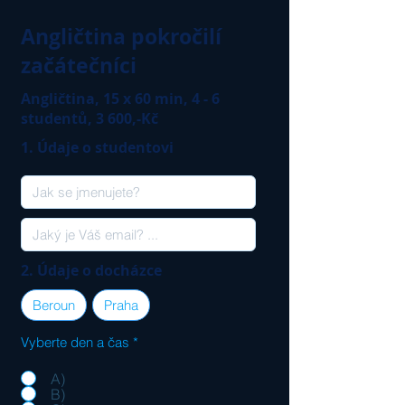
Angličtina pokročilí
začátečníci
Angličtina, 15 x 60 min, 4 - 6
studentů, 3 600,-Kč
1. Údaje o studentovi
2. Údaje o docházce
Beroun
Praha
Vyberte den a čas
*
A)
B)