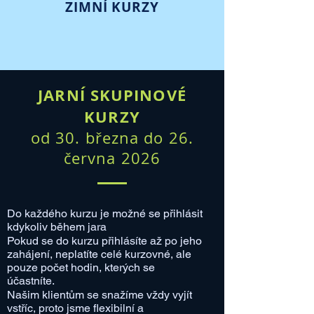
ZIMNÍ KURZY
JARNÍ SKUPINOVÉ
KURZY
od 3
0. března do 26.
června 2026
​Do každého kurzu je možné se přihlásit
kdykoliv během jara
Pokud se do kurzu přihlásíte až po jeho
zahájení, neplatíte celé kurzovné, ale
pouze počet hodin, kterých se
účastníte.
Našim klientům se snažíme vždy vyjít
vstříc, proto jsme flexibilní a