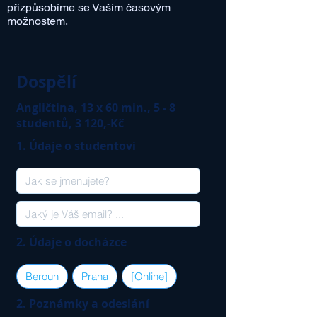
přizpůsobíme se Vaším časovým
možnostem.
Dospělí
Angličtina, 13 x 60 min., 5 - 8
studentů, 3 120,-Kč
1. Údaje o studentovi
2. Údaje o docházce
Beroun
Praha
[Online]
2. Poznámky a odeslání