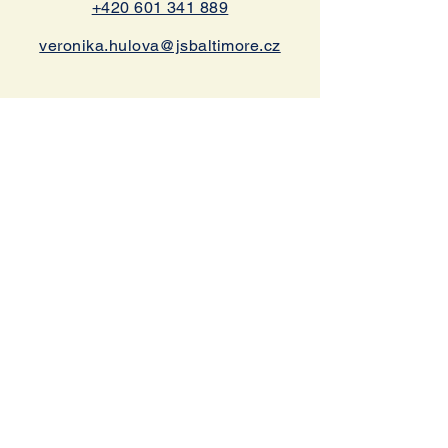
+420 601 341 889
veronika.hulova@jsbaltimore.cz
BEROUN
Husovo náměstí 38/25
Beroun 266 01
Navigace