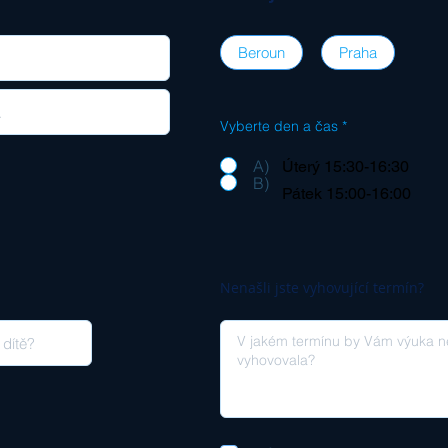
Beroun
Praha
Vyberte den a čas
*
A)
Úterý 15:30-16:30
B)
Pátek 15:00-16:00
Nenašli jste vyhovující termín?