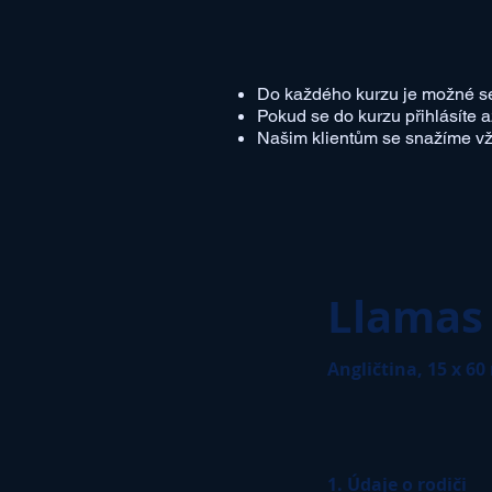
​Do každého kurzu je možné s
Pokud se do kurzu přihlásíte a
Našim klientům se snažíme vžd
Llamas 
Angličtina, 15 x 60 
1. Údaje o rodiči