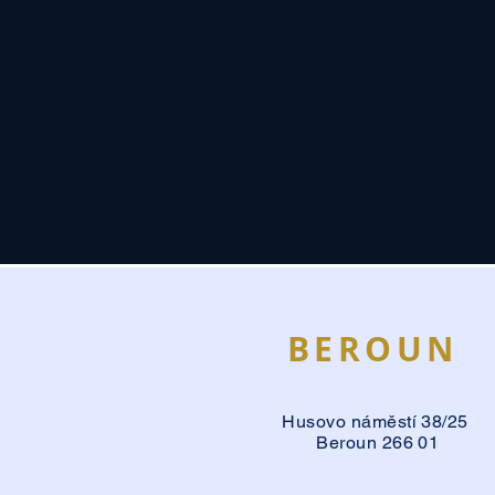
BEROUN
Husovo náměstí 38/25
Beroun 266 01