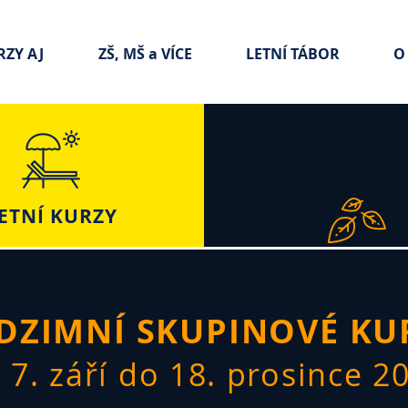
RZY AJ
ZŠ, MŠ a VÍCE
LETNÍ TÁBOR
O
ETNÍ KURZY
DZIMNÍ SKUPINOVÉ KU
 7. září do 18
. prosince 2