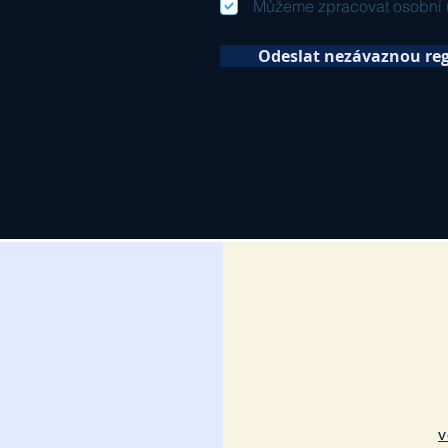
Můžeme zpracovat osobní 
Odeslat nezávaznou reg
v