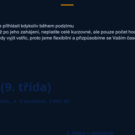
e přihlásit kdykoliv během podzimu
ž po jeho zahájení, neplatíte celé kurzovné, ale pouze počet hod
y vyjít vstříc, proto jsme flexibilní a přizpůsobíme se Vaším 
(9. třída)
min., 4 - 8 studentů, 3 600,-Kč
3. Údaje o docházce