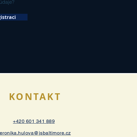
údaje?
istraci
KONTAKT
+420 601 341 889
eronika.hulova@jsbaltimore.cz