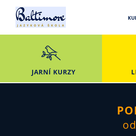
KU
JARNÍ KURZY
L
PO
od