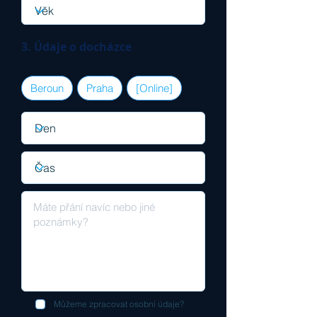
3. Údaje o docházce
Beroun
Praha
[Online]
Můžeme zpracovat osobní údaje?