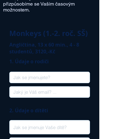
přizpůsobíme se Vaším časovým
možnostem.
Monkeys (1.-2. roč. SŠ)
Angličtina, 13 x 60 min., 4 - 8
studentů, 3120,-Kč
1. Údaje o rodiči
2. Údaje o dítěti