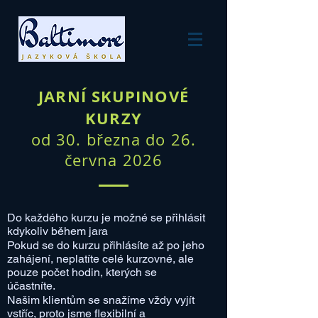
JARNÍ SKUPINOVÉ
KURZY
od 3
0. března do 26.
června 2026
​Do každého kurzu je možné se přihlásit
kdykoliv během jara
Pokud se do kurzu přihlásíte až po jeho
zahájení, neplatíte celé kurzovné, ale
pouze počet hodin, kterých se
účastníte.
Našim klientům se snažíme vždy vyjít
vstříc, proto jsme flexibilní a