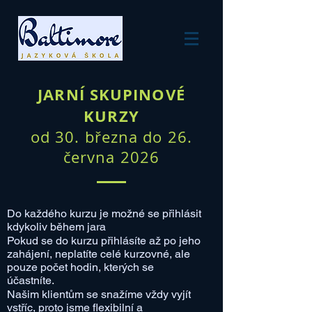
JARNÍ SKUPINOVÉ
KURZY
od 3
0. března do 26.
června 2026
​Do každého kurzu je možné se přihlásit
kdykoliv během jara
Pokud se do kurzu přihlásíte až po jeho
zahájení, neplatíte celé kurzovné, ale
pouze počet hodin, kterých se
účastníte.
Našim klientům se snažíme vždy vyjít
vstříc, proto jsme flexibilní a