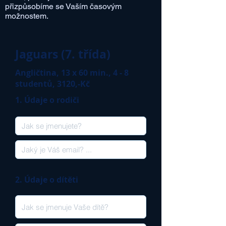
přizpůsobíme se Vaším časovým
možnostem.
Jaguars (7. třída)
Angličtina, 13 x 60 min., 4 - 8
studentů, 3120,-Kč
1. Údaje o rodiči
2. Údaje o dítěti