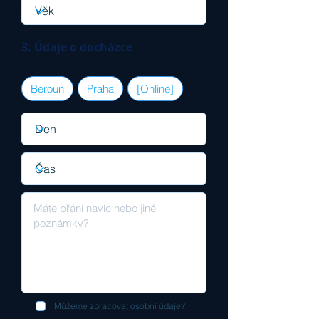
3. Údaje o docházce
Beroun
Praha
[Online]
Můžeme zpracovat osobní údaje?